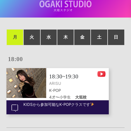
月
火
水
木
金
土
日
18:00
18:30~19:30
ARISU
K-POP
4才〜小学生
大垣校
KIDSから参加可能なK-POPクラスです