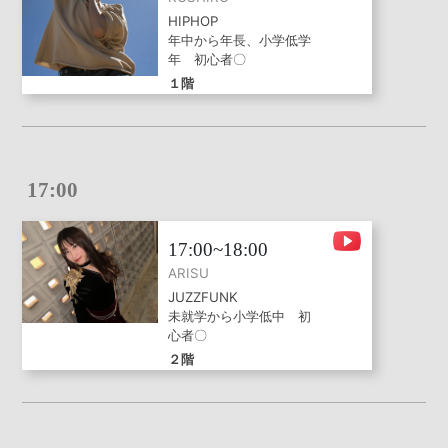
HIPHOP
年中から年長、小学低学
年 初心者〇
１階
17:00
17:00~18:00
ARISU
JUZZFUNK
未就学から小学低中 初
心者〇
２階