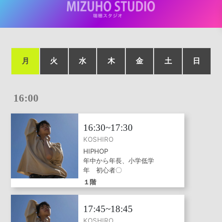
月
火
水
木
金
土
日
16:00
16:30~17:30
KOSHIRO
HIPHOP
年中から年長、小学低学
年 初心者〇
１階
17:45~18:45
KOSHIRO